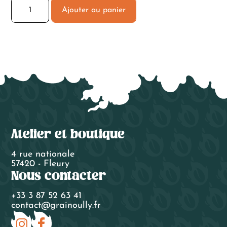
quantité
Ajouter au panier
de
J'veux
du
soleil
Atelier et boutique
4 rue nationale
57420 - Fleury
Nous contacter
+33 3 87 52 63 41
contact@grainoully.fr