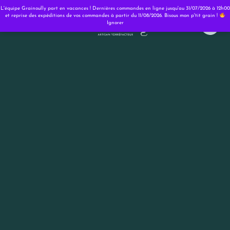
Panneau de gestion des cookies
L'équipe Grainoully part en vacances ! Dernières commandes en ligne jusqu'au 31/07/2026 à 12h00
et reprise des expéditions de vos commandes à partir du 11/08/2026. Bisous mon p'tit grain !
Ignorer
0