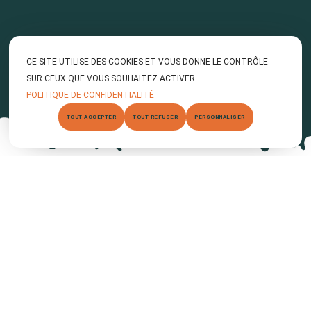
CE SITE UTILISE DES COOKIES ET VOUS DONNE LE CONTRÔLE
SUR CEUX QUE VOUS SOUHAITEZ ACTIVER
POLITIQUE DE CONFIDENTIALITÉ
TOUT ACCEPTER
TOUT REFUSER
PERSONNALISER
Des équipements pensés pour le
rythme de la restauration
Service du midi intense, petits-déjeuners
d’hôtel, coups de feu en terrasse… Votre
machine doit suivre le tempo sans
compromis sur la qualité.