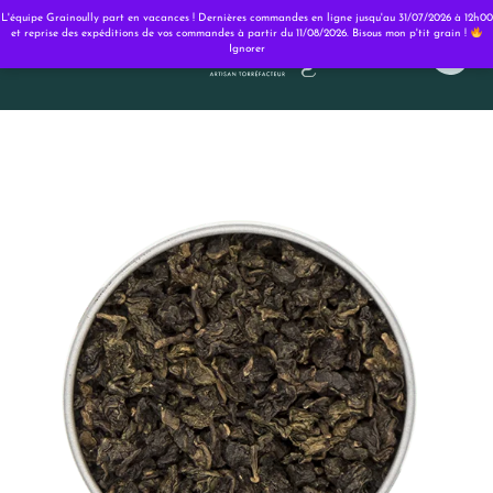
Panneau de gestion des cookies
L'équipe Grainoully part en vacances ! Dernières commandes en ligne jusqu'au 31/07/2026 à 12h00
et reprise des expéditions de vos commandes à partir du 11/08/2026. Bisous mon p'tit grain !
Ignorer
0