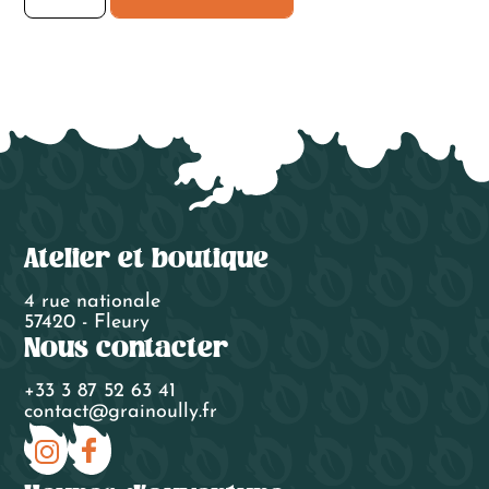
Oolong
Se
Chung
de
Chine
Atelier et boutique
4 rue nationale
57420 - Fleury
Nous contacter
+33 3 87 52 63 41
contact@grainoully.fr