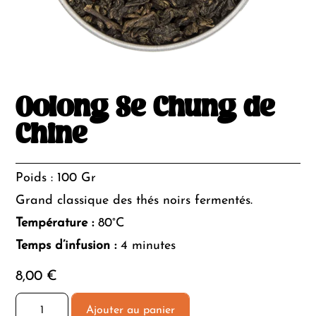
Oolong Se Chung de
Chine
Poids : 100 Gr
Grand classique des thés noirs fermentés.
Température :
80°C
Temps d’infusion :
4 minutes
8,00
€
quantité
Ajouter au panier
de