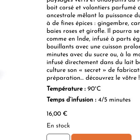
paysages verts et ondoyants du 
boi
t corsé et volontiers parfumé 
ancestrale mêlant la puissance du
à de fines épices : gingembre, c
baies roses et girofle. Il pourra 
comme en Inde, infusé à parts éga
bouillants avec une cuisson prol
minutes avec du sucre ou, à la m
infusé directement dans du lait b
culture son « secret » de fabricat
préparation… découvrez le vôtre !
Température :
90°C
Temps d’infusion :
4/5 minutes
16,00
€
En stock
quantité