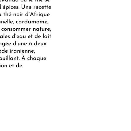
Rwanda où le thé se
d’épices. Une recette
 thé noir d’Afrique
annelle, cardamome,
se consommer nature,
les d’eau et de lait
ongée d’une à deux
ode iranienne,
ouillant. À chaque
ion et de