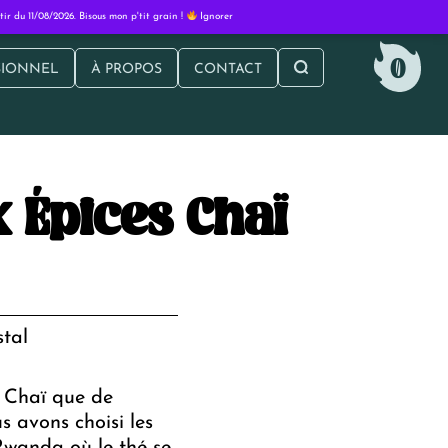
r du 11/08/2026. Bisous mon p'tit grain !
Ignorer
0
SIONNEL
À PROPOS
CONTACT
prise
eca
 Épices Chaï
stal
é Chaï que de
s avons choisi les