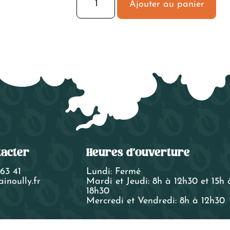
de
Ajouter au panier
Thé
Noir
Aux
Épices
Chaï
Dammann
tacter
Heures d'ouverture
 63 41
Lundi: Fermé
inoully.fr
Mardi et Jeudi: 8h à 12h30 et 15h 
18h30
Mercredi et Vendredi: 8h à 12h30