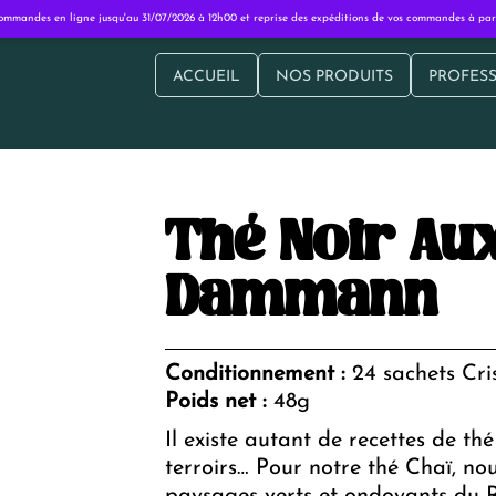
ommandes en ligne jusqu'au 31/07/2026 à 12h00 et reprise des expéditions de vos commandes à parti
ACCUEIL
NOS PRODUITS
PROFES
Cafés
Entre
Thés / Infusions
Hor
Boissons
Thé Noir Aux
Collection
Carte cadeau
Dammann
Conditionnement :
24 sachets Cri
Poids net :
48g
Il existe autant de recettes de th
terroirs… Pour notre thé Chaï, nou