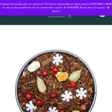
Panneau de gestion des cookies
L'équipe Grainoully part en vacances ! Dernières commandes en ligne jusqu'au 31/07/2026 à 12h00
et reprise des expéditions de vos commandes à partir du 11/08/2026. Bisous mon p'tit grain !
Ignorer
0