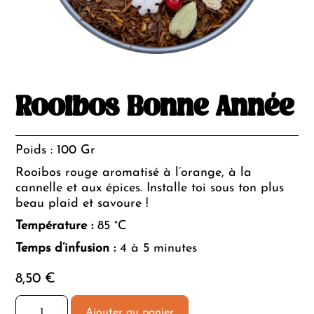
Rooibos Bonne Année
Poids : 100 Gr
Rooibos rouge aromatisé à l’orange, à la
cannelle et aux épices. Installe toi sous ton plus
beau plaid et savoure !
Température :
85 °C
Temps d’infusion :
4 à 5 minutes
8,50
€
quantité
Ajouter au panier