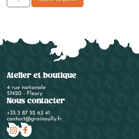
de
Rooibos
Bonne
Année
Atelier et boutique
4 rue nationale
57420 - Fleury
Nous contacter
+33 3 87 52 63 41
contact@grainoully.fr