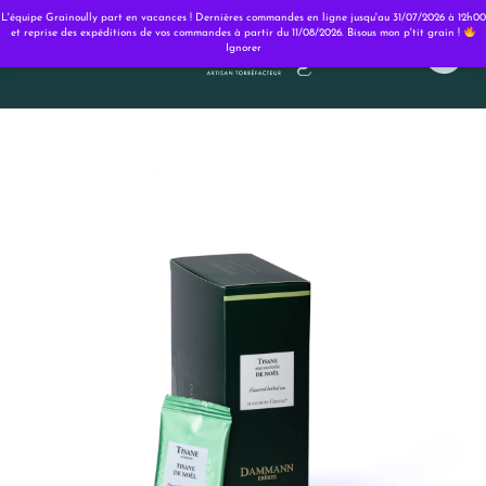
Panneau de gestion des cookies
L'équipe Grainoully part en vacances ! Dernières commandes en ligne jusqu'au 31/07/2026 à 12h00
et reprise des expéditions de vos commandes à partir du 11/08/2026. Bisous mon p'tit grain !
Ignorer
0